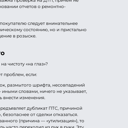
важна проверка на ДТП, причем не
сновании отчетов о ремонтно-
 покупателю следует внимательнее
хническому состоянию, но и пристально
ение в розыске.
то
на чистоту «на глаз»?
т проблем, если:
ок, размытого шрифта, несовпадений
 иными словами, ничего не указывает,
ь внести изменения.
предъявляет дубликат ПТС, причиной
, безопаснее от сделки отказаться.
анного (причина — «утилизация»), то
ль часто переходил из рук в руки. Эту