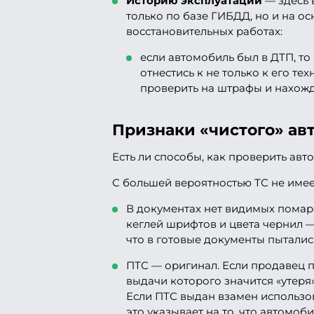
Историю эксплуатации
— здесь 
только по базе ГИБДД, но и на о
восстановительных работах:
если автомобиль был в ДТП, то
отнестись к не только к его те
проверить на штрафы и нахожд
Признаки «чистого» ав
Есть ли способы, как проверить авто 
С большей вероятностью ТС не имее
В документах нет видимых помар
кеглей шрифтов и цвета чернил —
что в готовые документы пыталис
ПТС — оригинал. Если продавец 
выдачи которого значится «утеря»
Если ПТС выдан взамен использов
это указывает на то, что автомоби