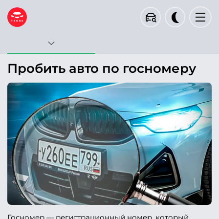
Госномер
VIN
Кузов
Пробить авто по госномеру
Тип запроса будет определен автоматически
Проверить
Пример проверки
Госномер — регистрационный номер, который