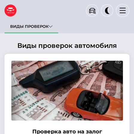
ВИДЫ ПРОВЕРОК
Госномер
VIN
Кузов
Виды проверок автомобиля
Тип запроса будет определен автоматически
Проверить
Пример проверки
Проверка авто на залог