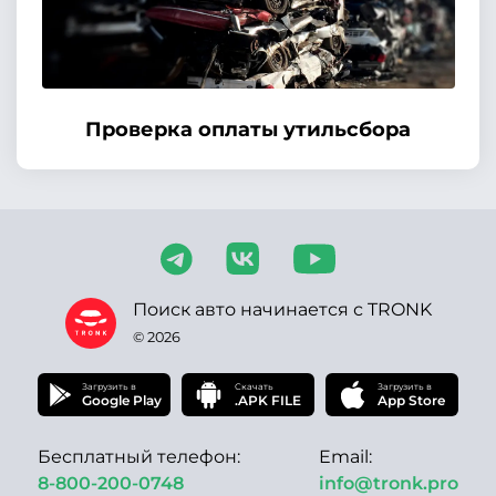
Проверка оплаты утильсбора
Поиск авто начинается с TRONK
© 2026
Загрузить в
Скачать
Загрузить в
Google Play
.APK FILE
App Store
Бесплатный телефон:
Email:
8-800-200-0748
info@tronk.pro