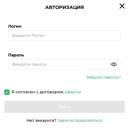
АВТОРИЗАЦИЯ
Логин
Госномер
VIN
Кузов
Тип запроса будет определен автоматически
Пароль
Проверить
Пример проверки
Забыли пароль?
Я согласен с договором
оферты
Быстрый поиск
Войти
дешевых
автомобилей
Нет аккаунта?
Зарегистрироваться